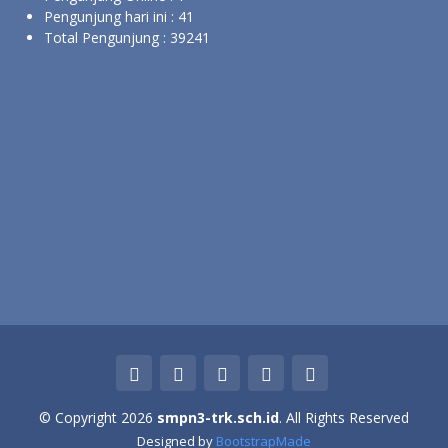
Pengunjung hari ini :
41
Total Pengunjung :
39241
Bhakti Hundari
SMP Negeri 3 Tarakan berupaya mencetak generasi yang
berprestasi, berkarakter dan peduli lingkungan
© Copyright 2026
smpn3-trk.sch.id
. All Rights Reserved
Designed by
BootstrapMade