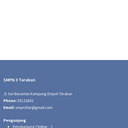
Pengumuman
Artikel
Berita Umum
Berita Sekolah
Berita Terbaru
tidak ada berita
SMPN 3 Tarakan
Jl. Sei Berantas Kampung Empat Tarakan
Phone:
55122862
Email:
smpn3tar@gmail.com
Pengunjung
Pengunjung Online :
1