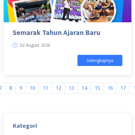
Semarak Tahun Ajaran Baru
02 August 2026
Selengkapnya
7
8
9
10
11
12
13
14
15
16
17
Kategori