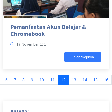
Pemanfaatan Akun Belajar &
Chromebook
19 November 2024
Selengkapnya
6
7
8
9
10
11
12
13
14
15
16
Kategori