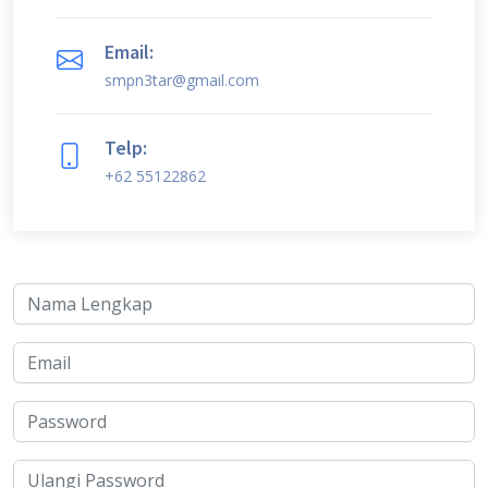
Email:
smpn3tar@gmail.com
Telp:
+62 55122862