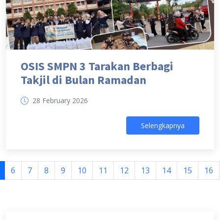
OSIS SMPN 3 Tarakan Berbagi
Takjil di Bulan Ramadan
28 February 2026
Selengkapnya
6
7
8
9
10
11
12
13
14
15
16