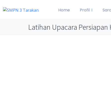
Home
Profil
Sar
Latihan Upacara Persiapan H
Latihan Upacara Persiap
20 November 2024