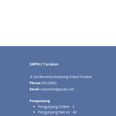
Rabu, 20 November 2024
Untuk memperingati Hari Guru Nasional
3 Tarakan melaksanakan latihan upacar
Latihan dimulai pada pukul 07.15 sampai
SMPN 3 Tarakan
Jl. Sei Berantas Kampung Empat Tarakan
Phone:
55122862
Email:
smpn3tar@gmail.com
Pengunjung
Pengunjung Online :
2
Pengunjung hari ini :
42