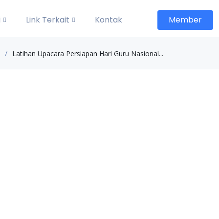
i
Link Terkait
Kontak
Member
Latihan Upacara Persiapan Hari Guru Nasional...
Kategori
Sarana Prasarana
Pengumuman