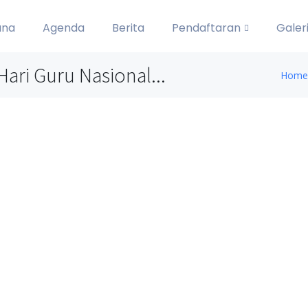
ana
Agenda
Berita
Pendaftaran
Galer
ari Guru Nasional...
Home
an Hari Guru Nasional