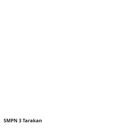
Kategori
Sarana Prasarana
Pengumuman
Artikel
Berita Umum
Berita Sekolah
Berita Terbaru
tidak ada berita
SMPN 3 Tarakan