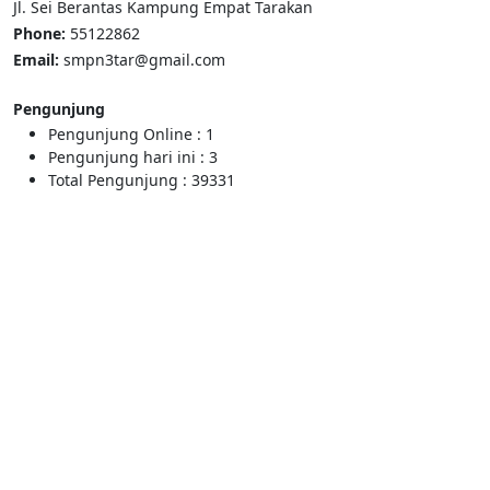
Jl. Sei Berantas Kampung Empat Tarakan
Phone:
55122862
Email:
smpn3tar@gmail.com
Pengunjung
Pengunjung Online :
1
Pengunjung hari ini :
3
Total Pengunjung :
39331
Bhakti Hundari
SMP Negeri 3 Tarakan berupaya mencetak generasi yang
berprestasi, berkarakter dan peduli lingkungan