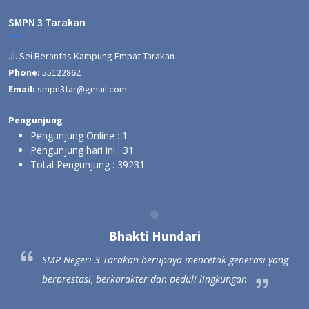
SMPN 3 Tarakan
Jl. Sei Berantas Kampung Empat Tarakan
Phone:
55122862
Email:
smpn3tar@gmail.com
Pengunjung
Pengunjung Online :
1
Pengunjung hari ini :
31
Total Pengunjung :
39231
Hundari
Bhakti Hunda
paya mencetak generasi yang
SMP Negeri 3 Tarakan berupaya m
dan peduli lingkungan
berprestasi, berkarakter dan pedu